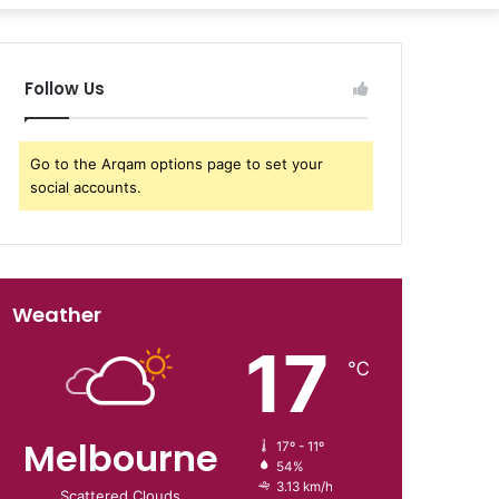
Follow Us
Go to the Arqam options page to set your
social accounts.
Weather
17
℃
Melbourne
17º - 11º
54%
3.13 km/h
Scattered Clouds