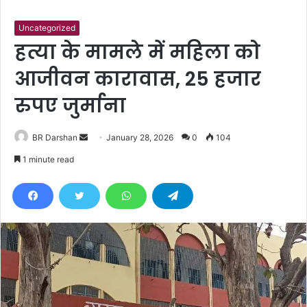
Uncategorized
हत्या के मामले में महिला को
आजीवन कारावास, 25 हजार
रुपए जुर्माना
BR Darshan
S
January 28, 2026
0
104
e
1 minute read
n
d
a
n
e
m
a
i
l