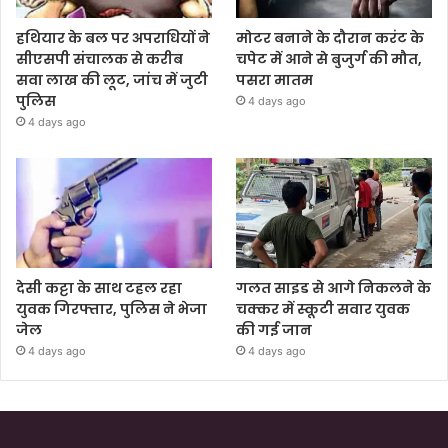
हथियार के बल पर अपराधियों ने
मोटर बनाने के दौरान करंट के
सीएसपी संचालक से करीब
चपेट में आने से बुजुर्ग की मौत,
सवा लाख की लूट, जांच में जुटी
पसरा मातम
पुलिस
4 days ago
4 days ago
देसी कट्टा के साथ टहल रहा
गलत साइड से आगे निकलने के
युवक गिरफ्तार, पुलिस ने भेजा
चक्कर में स्कूटी सवार युवक
जेल
की गई जान
4 days ago
4 days ago