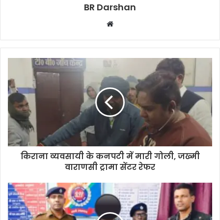
BR Darshan
W
e
b
s
i
t
e
किराना व्यवसायी के कनपटी में मारी गोली, जख्मी
वाराणसी ट्रामा सेंटर रेफर