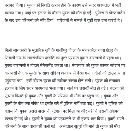
बरामद किया। युवक की स्थिति खराब हाेने के कारण उसे सदर अस्पताल में भर्ती
कराया गया। जहां पर इलाज के दाैरान युवक की माैत हाे गई। पुलिस ने पाेस्टमार्टम
के बाद शव परिजनाें काे साैंप दिया। परिजनाें ने मामले में यूडी केस दर्ज कराई है।
मिली जानकारी के मुताबिक यूपी के गाजीपुर जिला के भांवरकाेल थाना क्षेत्र के
सियाढ़ी गांव के रामसंजीवन क्रांति का पुत्र प्रशांत कुमार वाराणसी में रहता था।
युवक वाराणसी में हाेटल मैनेजमेंट करता था। मंगलवार काे युवक बक्सर स्टेशन पर
वाराणसी के एक युवती के साथ संदिग्ध अवस्था में देखा गया। दाेनाें काे टाउन थाना
पहुंचाया गया। इसी दाैरान युवक की तबीयत खराब हाेने लगी। युवक काे तत्काल
इलाज के लिए सदर अस्पताल भेजा गया। जहां पर उसकी माैत हाे गई। घटना की
सूचना मिलते ही युवक और युवती के परिजन भी माैके पर पहुंच गए। युवक और
युवती के बीच क्या संबंध था इसके बारे में पुलिस नहीं बता पाई। युवती ने पुलिस काे
बताया कि युवक उससे वाराणसी स्टेशन पर मिला था और वहीं से उसकी तबीयत
खराब हाे गई थी। युवती ने युवक काे पहचानने से भी इंकार कर दिया। युवती अपने
परिजनाें के साथ वाराणसी चली गई। अस्पताल सूत्राें की मानें ताे युवक की माैत