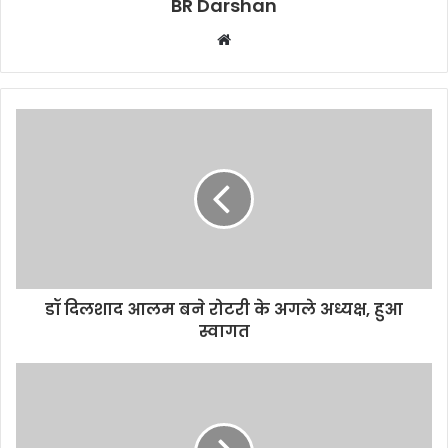
BR Darshan
W
e
b
s
i
t
e
डॉ दिलशाद आलम बने रोटरी के अगले अध्यक्ष, हुआ
स्वागत