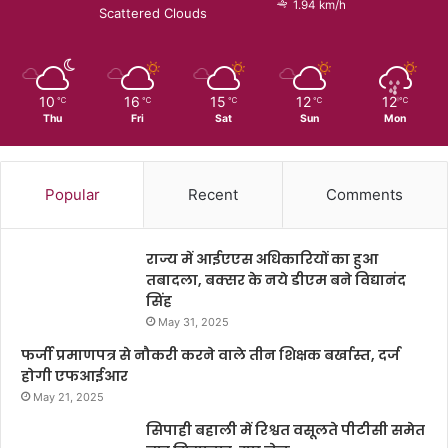
1.94 km/h
Scattered Clouds
10
16
15
12
12
℃
℃
℃
℃
℃
Thu
Fri
Sat
Sun
Mon
Popular
Recent
Comments
राज्य में आईएएस अधिकारियों का हुआ
तबादला, बक्सर के नये डीएम बने विद्यानंद
सिंह
May 31, 2025
फर्जी प्रमाणपत्र से नौकरी करने वाले तीन शिक्षक बर्खास्त, दर्ज
होगी एफआईआर
May 21, 2025
सिपाही बहाली में रिश्वत वसूलते पीटीसी समेत