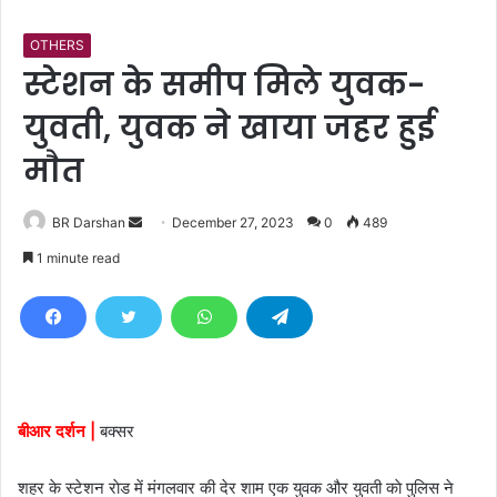
OTHERS
स्टेशन के समीप मिले युवक-
युवती, युवक ने खाया जहर हुई
माैत
BR Darshan
S
December 27, 2023
0
489
e
1 minute read
n
d
a
n
e
m
बीआर दर्शन |
बक्सर
a
i
शहर के स्टेशन राेड में मंगलवार की देर शाम एक युवक और युवती काे पुलिस ने
l