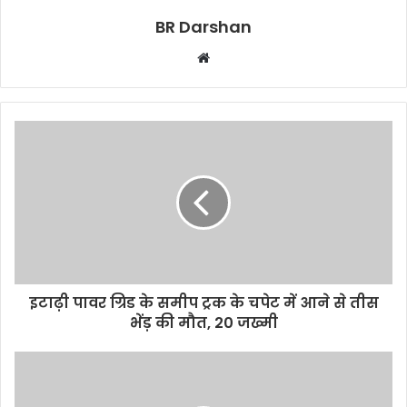
BR Darshan
W
e
b
s
i
t
e
इटाढ़ी पावर ग्रिड के समीप ट्रक के चपेट में आने से तीस
भेंड़ की मौत, 20 जख्मी