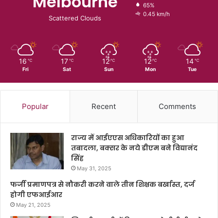
Melbourne
65%
0.45 km/h
Scattered Clouds
16
17
12
12
14
℃
℃
℃
℃
℃
Fri
Sat
Sun
Mon
Tue
Popular
Recent
Comments
राज्य में आईएएस अधिकारियों का हुआ
तबादला, बक्सर के नये डीएम बने विद्यानंद
सिंह
May 31, 2025
फर्जी प्रमाणपत्र से नौकरी करने वाले तीन शिक्षक बर्खास्त, दर्ज
होगी एफआईआर
May 21, 2025