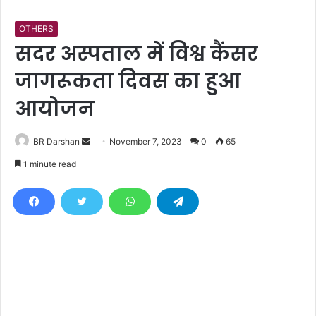
OTHERS
सदर अस्पताल में विश्व कैंसर
जागरूकता दिवस का हुआ
आयोजन
BR Darshan
S
November 7, 2023
0
65
e
1 minute read
n
d
a
n
e
m
a
i
l