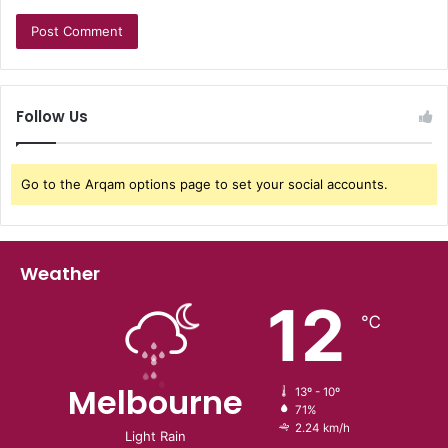
Follow Us
Go to the Arqam options page to set your social accounts.
Weather
12
℃
Melbourne
13º - 10º
71%
2.24 km/h
Light Rain