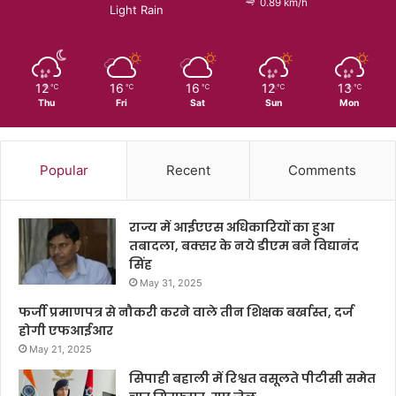
0.89 km/h
Light Rain
12
16
16
12
13
℃
℃
℃
℃
℃
Thu
Fri
Sat
Sun
Mon
Popular
Recent
Comments
राज्य में आईएएस अधिकारियों का हुआ
तबादला, बक्सर के नये डीएम बने विद्यानंद
सिंह
May 31, 2025
फर्जी प्रमाणपत्र से नौकरी करने वाले तीन शिक्षक बर्खास्त, दर्ज
होगी एफआईआर
May 21, 2025
सिपाही बहाली में रिश्वत वसूलते पीटीसी समेत