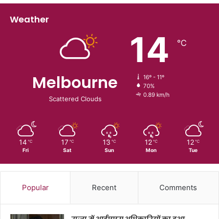
Weather
14
℃
Melbourne
16º - 11º
70%
0.89 km/h
Scattered Clouds
14
17
13
12
12
℃
℃
℃
℃
℃
Fri
Sat
Sun
Mon
Tue
Popular
Recent
Comments
राज्य में आईएएस अधिकारियों का हुआ