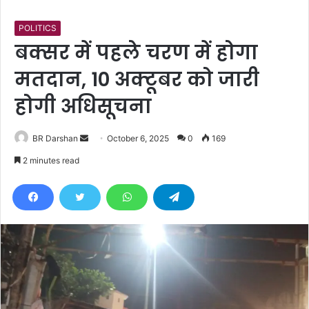
POLITICS
बक्सर में पहले चरण में होगा
मतदान, 10 अक्टूबर को जारी
होगी अधिसूचना
BR Darshan
S
October 6, 2025
0
169
e
2 minutes read
n
d
a
n
e
m
a
i
l