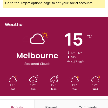
Go to the Arqam options page to set your social accounts.
Weather
15
℃
Melbourne
17º - 12º
67%
4.47 km/h
Scattered Clouds
17
12
12
11
12
℃
℃
℃
℃
℃
Sat
Sun
Mon
Tue
Wed
Popular
Recent
Comments