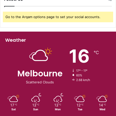
Go to the Arqam options page to set your social accounts.
Weather
16
℃
Melbourne
17º - 11º
60%
2.68 km/h
Scattered Clouds
17
12
12
12
14
℃
℃
℃
℃
℃
Sat
Sun
Mon
Tue
Wed