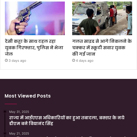
देसी कट्टा के साथ टहल रहा
गलत साइड से आगे निकलने के
युवक गिरफ्तार, पुलिस ने भेजा
चक्कर में स्कूटी सवार युवक
जेल
की गई जान
3 days ago
4 days ago
Most Viewed Posts
May 31, 2025
राज्य में आईएएस अधिकारियों का हुआ तबादला, बक्सर के नये
डीएम बने विद्यानंद सिंह
May 21, 2025