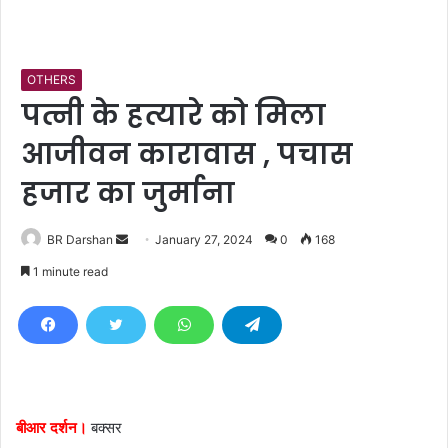
OTHERS
पत्नी के हत्यारे को मिला
आजीवन कारावास , पचास
हजार का जुर्माना
BR Darshan
S
January 27, 2024
0
168
e
1 minute read
n
d
a
n
e
m
बीआर दर्शन।
बक्सर
a