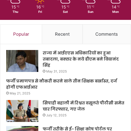
15
16
15
11
14
℃
℃
℃
℃
℃
Thu
Fri
Sat
Sun
Mon
Popular
Recent
Comments
राज्य में आईएएस अधिकारियों का हुआ
तबादला, बक्सर के नये डीएम बने विद्यानंद
सिंह
May 31, 2025
फर्जी प्रमाणपत्र से नौकरी करने वाले तीन शिक्षक बर्खास्त, दर्ज
होगी एफआईआर
May 21, 2025
सिपाही बहाली में रिश्वत वसूलते पीटीसी समेत
चार गिरफ्तार, गए जेल
July 12, 2025
फर्जी तरीके से ई- शिक्षा कोष पोर्टल पर