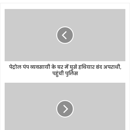
b
s
i
t
e
पेट्रोल पंप व्यवसायी के घर में घुसे हथियार बंद अपराधी,
पहुंची पुलिस