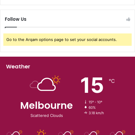
Follow Us
Go to the Arqam options page to set your social accounts.
Weather
15
℃
Melbourne
15º - 10º
60%
3.18 km/h
Scattered Clouds