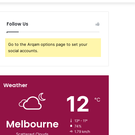
Follow Us
Go to the Arqam options page to set your
social accounts.
Weather
12
℃
Melbourne
13º - 11º
74%
1.79 km/h
Scattered Clouds