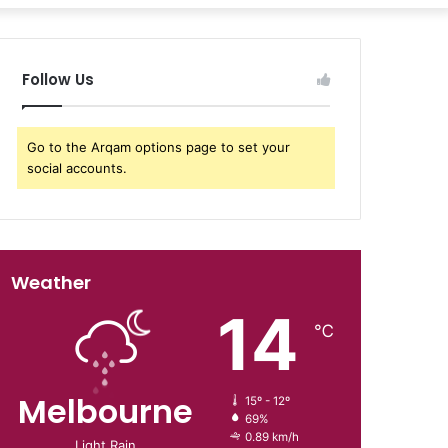
Follow Us
Go to the Arqam options page to set your
social accounts.
Weather
14
℃
Melbourne
15º - 12º
69%
0.89 km/h
Light Rain