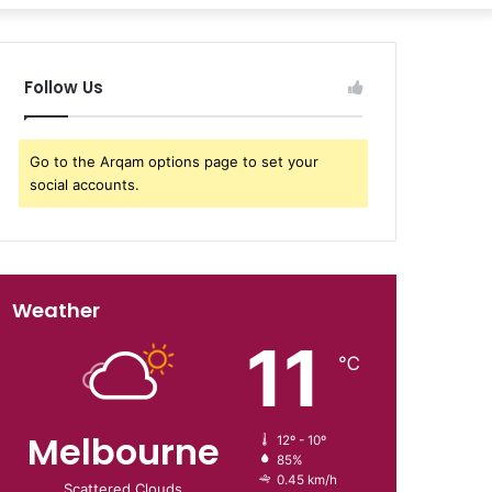
Follow Us
Go to the Arqam options page to set your
social accounts.
Weather
11
℃
Melbourne
12º - 10º
85%
0.45 km/h
Scattered Clouds