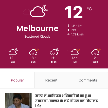
12
℃
Melbourne
13º - 11º
71%
1.79 km/h
Scattered Clouds
12
13
11
12
12
℃
℃
℃
℃
℃
Sat
Sun
Mon
Tue
Wed
Popular
Recent
Comments
राज्य में आईएएस अधिकारियों का हुआ
तबादला, बक्सर के नये डीएम बने विद्यानंद
सिंह