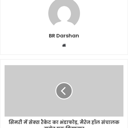
BR Darshan
W
e
b
s
i
t
e
सिमरी में सेक्स रैकेट का भंडाफोड़, मैरेज हॉल संचालक