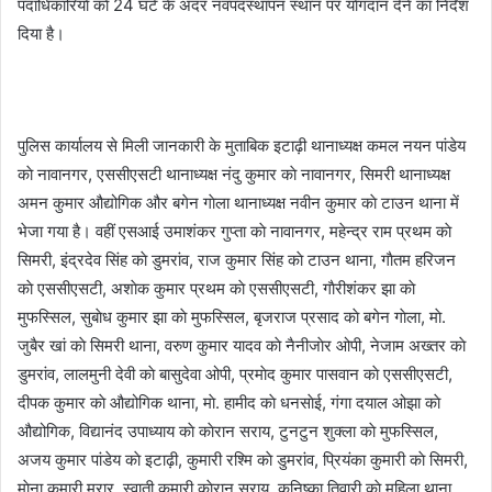
पदाधिकारियाें काे 24 घंटे के अंदर नवपदस्थापन स्थान पर याेगदान देनें का निर्देश
दिया है।
पुलिस कार्यालय से मिली जानकारी के मुताबिक इटाढ़ी थानाध्यक्ष कमल नयन पांडेय
काे नावानगर, एससीएसटी थानाध्यक्ष नंदु कुमार काे नावानगर, सिमरी थानाध्यक्ष
अमन कुमार औद्योगिक और बगेन गाेला थानाध्यक्ष नवीन कुमार काे टाउन थाना में
भेजा गया है। वहीं एसआई उमाशंकर गुप्ता काे नावानगर, महेन्द्र राम प्रथम काे
सिमरी, इंद्रदेव सिंह काे डुमरांव, राज कुमार सिंह काे टाउन थाना, गाैतम हरिजन
काे एससीएसटी, अशाेक कुमार प्रथम काे एससीएसटी, गाैरीशंकर झा काे
मुफस्सिल, सुबाेध कुमार झा काे मुफस्सिल, बृजराज प्रसाद काे बगेन गाेला, माे.
जुबैर खां काे सिमरी थाना, वरुण कुमार यादव काे नैनीजाेर ओपी, नेजाम अख्तर काे
डुमरांव, लालमुनी देवी काे बासुदेवा ओपी, प्रमाेद कुमार पासवान काे एससीएसटी,
दीपक कुमार काे औद्योगिक थाना, माे. हामीद काे धनसाेई, गंगा दयाल ओझा काे
औद्योगिक, विद्यानंद उपाध्याय काे काेरान सराय, टुनटुन शुक्ला काे मुफस्सिल,
अजय कुमार पांडेय काे इटाढ़ी, कुमारी रश्मि काे डुमरांव, प्रियंका कुमारी काे सिमरी,
माेना कुमारी मुरार, स्वाती कुमारी काेरान सराय, कनिष्का तिवारी काे महिला थाना,