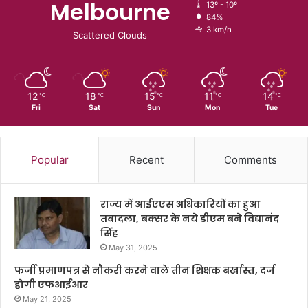
Melbourne
13º - 10º
84%
3 km/h
Scattered Clouds
12
18
15
11
14
℃
℃
℃
℃
℃
Fri
Sat
Sun
Mon
Tue
Popular
Recent
Comments
राज्य में आईएएस अधिकारियों का हुआ
तबादला, बक्सर के नये डीएम बने विद्यानंद
सिंह
May 31, 2025
फर्जी प्रमाणपत्र से नौकरी करने वाले तीन शिक्षक बर्खास्त, दर्ज
होगी एफआईआर
May 21, 2025