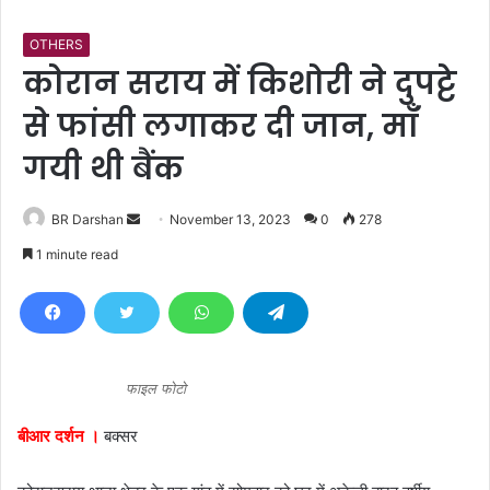
OTHERS
कोरान सराय में किशोरी ने दुपट्टे
से फांसी लगाकर दी जान, माँ
गयी थी बैंक
BR Darshan
S
November 13, 2023
0
278
e
1 minute read
n
d
a
n
e
फाइल फोटो
m
a
बीआर दर्शन ।
बक्सर
i
l