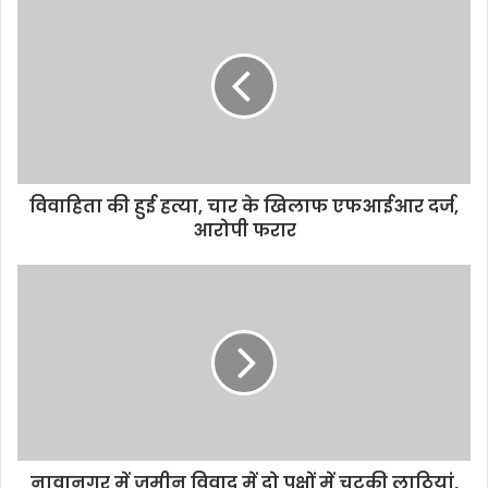
i
t
e
विवाहिता की हुई हत्या, चार के खिलाफ एफआईआर दर्ज,
आरोपी फरार
नावानगर में जमीन विवाद में दो पक्षों में चटकी लाठियां,