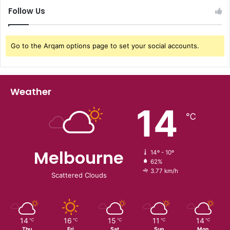
Follow Us
Go to the Arqam options page to set your social accounts.
Weather
14
℃
Melbourne
14º - 10º
62%
3.77 km/h
Scattered Clouds
14
16
15
11
14
℃
℃
℃
℃
℃
Thu
Fri
Sat
Sun
Mon