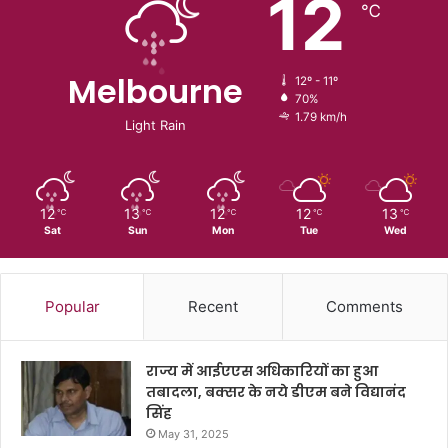
12
℃
Melbourne
12º - 11º
70%
1.79 km/h
Light Rain
12
13
12
12
13
℃
℃
℃
℃
℃
Sat
Sun
Mon
Tue
Wed
Popular
Recent
Comments
राज्य में आईएएस अधिकारियों का हुआ
तबादला, बक्सर के नये डीएम बने विद्यानंद
सिंह
May 31, 2025