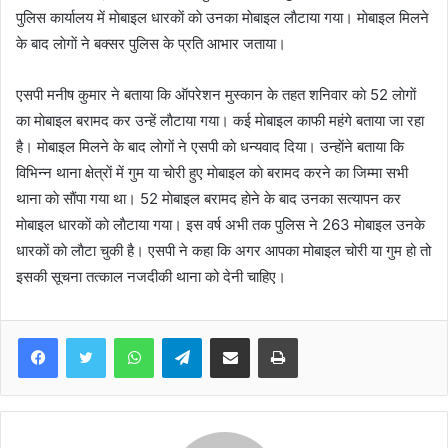
पुलिस कार्यालय में माेबाइल धारकाें काे उनका माेबाइल लाैटाया गया। माेबाइल मिलने
के बाद लाेगाें ने बक्सर पुलिस के प्रति आभार जताया।
एसपी मनीष कुमार ने बताया कि ऑपरेशन मुस्कान के तहत शनिवार काे 52 लाेगाें
का माेबाइल बरामद कर उन्हें लाैटाया गया। कई माेबाइल काफी महंगे बताया जा रहा
है। माेबाइल मिलने के बाद लाेगाें ने एसपी काे धन्यवाद दिया। उन्हाेंने बताया कि
विभिन्न थाना क्षेत्राें में गुम या चाेरी हुए माेबाइल काे बरामद करने का जिम्मा सभी
थाना काे साैंपा गया था। 52 माेबाइल बरामद हाेने के बाद उनका सत्यापन कर
माेबाइल धारकाें काे लाैटाया गया। इस वर्ष अभी तक पुलिस ने 263 माेबाइल उनके
धारकाें काे लाैटा चुकी है। एसपी ने कहा कि अगर आपका मोबाइल चोरी या गुम हो तो
इसकी सूचना तत्काल नजदीकी थाना को देनी चाहिए।
WhatsApp
Telegram
Share via Email
Print