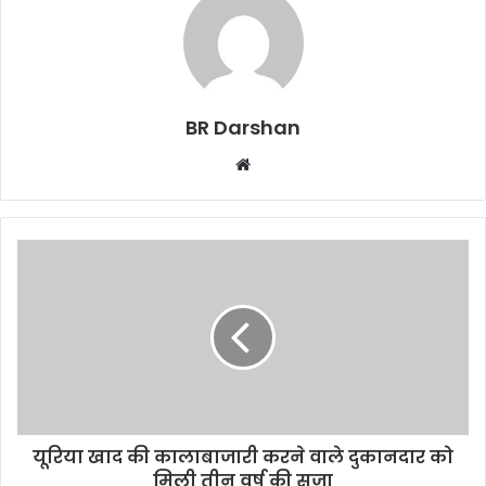
BR Darshan
W
e
b
s
i
t
e
यूरिया खाद की कालाबाजारी करने वाले दुकानदार को
मिली तीन वर्ष की सजा