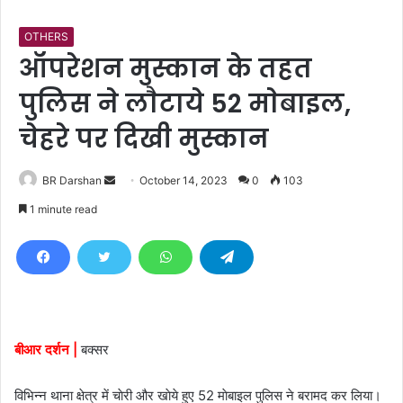
OTHERS
ऑपरेशन मुस्कान के तहत
पुलिस ने लाैटाये 52 माेबाइल,
चेहरे पर दिखी मुस्कान
BR Darshan
S
October 14, 2023
0
103
e
1 minute read
n
d
a
n
e
m
बीआर दर्शन |
बक्सर
a
i
विभिन्न थाना क्षेत्र में चाेरी और खाेये हुए 52 माेबाइल पुलिस ने बरामद कर लिया।
l