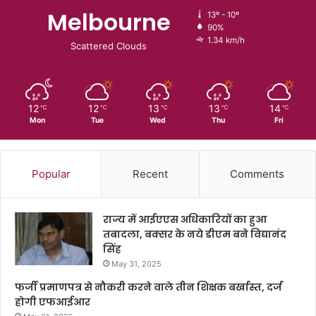
Melbourne
13º - 10º
90%
1.34 km/h
Scattered Clouds
12
12
13
13
14
℃
℃
℃
℃
℃
Mon
Tue
Wed
Thu
Fri
Popular
Recent
Comments
राज्य में आईएएस अधिकारियों का हुआ
तबादला, बक्सर के नये डीएम बने विद्यानंद
सिंह
May 31, 2025
फर्जी प्रमाणपत्र से नौकरी करने वाले तीन शिक्षक बर्खास्त, दर्ज
होगी एफआईआर