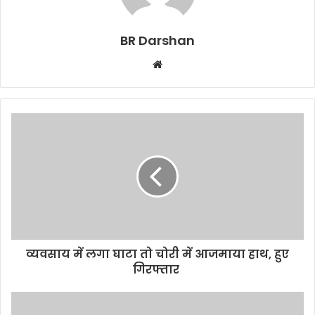
BR Darshan
W
e
b
s
i
t
e
व्यवसाय में लगा घाटा तो चोरी में आजमाया हाथ, हुए
गिरफ्तार