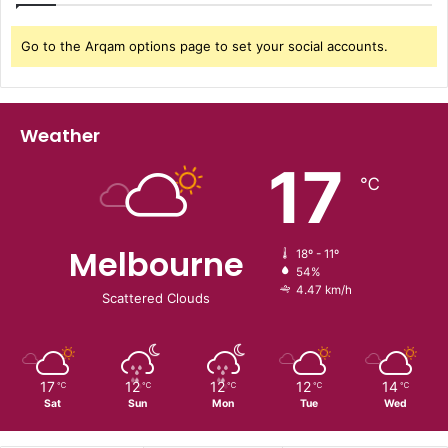
Go to the Arqam options page to set your social accounts.
Weather
17
℃
Melbourne
18º - 11º
54%
4.47 km/h
Scattered Clouds
17
12
12
12
14
℃
℃
℃
℃
℃
Sat
Sun
Mon
Tue
Wed