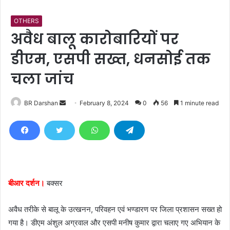
OTHERS
अवैध बालू कारोबारियों पर
डीएम, एसपी सख्त, धनसोई तक
चला जांच
BR Darshan
S
February 8, 2024
0
56
1 minute read
e
n
d
a
n
e
बीआर दर्शन।
बक्सर
m
a
अवैध तरीके से बालू के उत्खनन, परिवहन एवं भण्डारण पर जिला प्रशासन सख्त हो
i
गया है। डीएम अंशुल अग्रवाल और एसपी मनीष कुमार द्वारा चलाए गए अभियान के
l