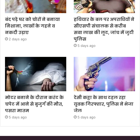
बंद पड़े घर को चोरों ने बनाया
हथियार के बल पर अपराधियों ने
निशाना, लाखों के गहने व
सीएसपी संचालक से करीब
नकदी उड़ाए
सवा लाख की लूट, जांच में जुटी
पुलिस
2 days ago
5 days ago
मोटर बनाने के दौरान करंट के
देसी कट्टा के साथ टहल रहा
चपेट में आने से बुजुर्ग की मौत,
युवक गिरफ्तार, पुलिस ने भेजा
पसरा मातम
जेल
5 days ago
5 days ago