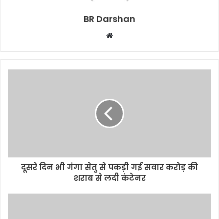
BR Darshan
W
e
b
s
i
t
e
दूसरे दिन भी गंगा सेतु से पकड़ी गई सवार करोड़ की
शराब से लदी कंटेनर