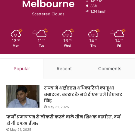
Melbourne
13º - 8º
88%
1.34 km/h
Scattered Clouds
13
11
13
14
14
℃
℃
℃
℃
℃
Mon
Tue
Wed
Thu
Fri
Popular
Recent
Comments
राज्य में आईएएस अधिकारियों का हुआ
तबादला, बक्सर के नये डीएम बने विद्यानंद
सिंह
May 31, 2025
फर्जी प्रमाणपत्र से नौकरी करने वाले तीन शिक्षक बर्खास्त, दर्ज
होगी एफआईआर
May 21, 2025