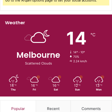
Go to the Arqam options page to set your social accounts.
Weather
14
℃
Melbourne
14º - 10º
70%
2.24 km/h
Scattered Clouds
14
16
16
12
13
℃
℃
℃
℃
℃
Thu
Fri
Sat
Sun
Mon
Popular
Recent
Comments