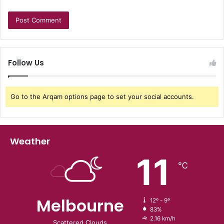
Follow Us
Go to the Arqam options page to set your social accounts.
Weather
11
℃
Melbourne
12º - 9º
83%
2.16 km/h
Scattered Clouds