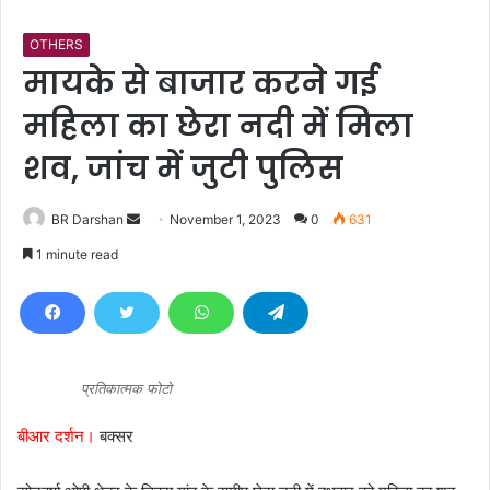
OTHERS
मायके से बाजार करने गई
महिला का छेरा नदी में मिला
शव, जांच में जुटी पुलिस
BR Darshan
S
November 1, 2023
0
631
e
1 minute read
n
d
a
n
e
प्रतिकात्मक फोटो
m
a
बीआर दर्शन।
बक्सर
i
l