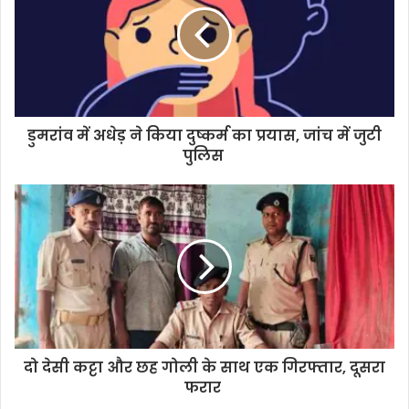
e
डुमरांव में अधेड़ ने किया दुष्कर्म का प्रयास, जांच में जुटी
पुलिस
दो देसी कट्टा और छह गोली के साथ एक गिरफ्तार, दूसरा
फरार