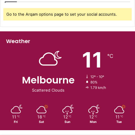
Go to the Arqam options page to set your social accounts.
Weather
11
℃
Melbourne
12º - 10º
80%
1.79 km/h
Scattered Clouds
11
18
12
12
11
℃
℃
℃
℃
℃
Fri
Sat
Sun
Mon
Tue