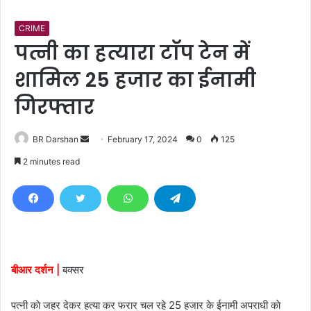
CRIME
पत्नी का हत्यारा टाॅप टेन में
शामिल 25 हजार का ईनामी
गिरफ्तार
BR Darshan
S
February 17, 2024
0
125
e
2 minutes read
n
d
a
n
e
m
बीआर दर्शन |
बक्सर
a
i
पत्नी काे जहर देकर हत्या कर फरार चल रहे 25 हजार के ईनामी अपराधी काे
l