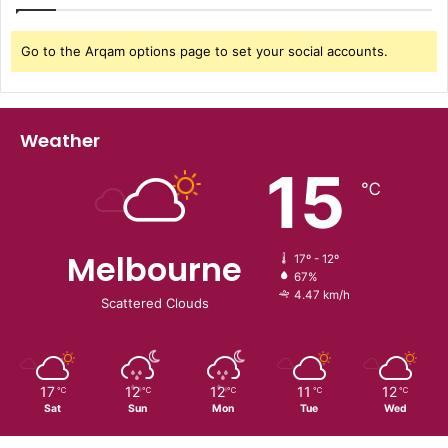
Go to the Arqam options page to set your social accounts.
Weather
15
℃
Melbourne
17º - 12º
67%
4.47 km/h
Scattered Clouds
17
12
12
11
12
℃
℃
℃
℃
℃
Sat
Sun
Mon
Tue
Wed