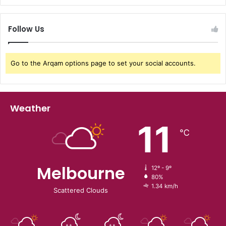
Follow Us
Go to the Arqam options page to set your social accounts.
Weather
11
℃
Melbourne
12º - 9º
80%
1.34 km/h
Scattered Clouds