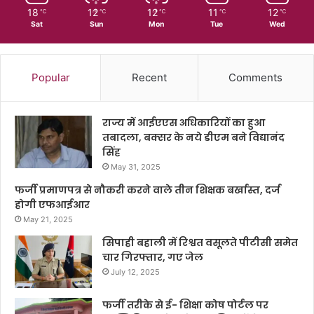
18
12
12
11
12
℃
℃
℃
℃
℃
Sat
Sun
Mon
Tue
Wed
Popular
Recent
Comments
राज्य में आईएएस अधिकारियों का हुआ
तबादला, बक्सर के नये डीएम बने विद्यानंद
सिंह
May 31, 2025
फर्जी प्रमाणपत्र से नौकरी करने वाले तीन शिक्षक बर्खास्त, दर्ज
होगी एफआईआर
May 21, 2025
सिपाही बहाली में रिश्वत वसूलते पीटीसी समेत
चार गिरफ्तार, गए जेल
July 12, 2025
फर्जी तरीके से ई- शिक्षा कोष पोर्टल पर