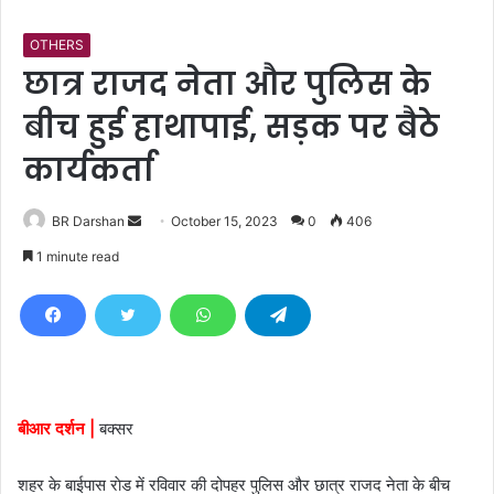
OTHERS
छात्र राजद नेता और पुलिस के
बीच हुई हाथापाई, सड़क पर बैठे
कार्यकर्ता
BR Darshan
S
October 15, 2023
0
406
e
1 minute read
n
d
a
n
e
m
बीआर दर्शन |
बक्सर
a
i
शहर के बाईपास राेड में रविवार की दोपहर पुलिस और छात्र राजद नेता के बीच
l