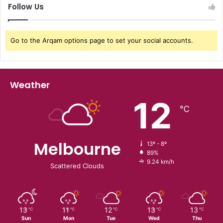
Follow Us
Go to the Arqam options page to set your social accounts.
Weather
12
℃
Melbourne
13º - 8º
89%
9.24 km/h
Scattered Clouds
13
11
12
13
13
℃
℃
℃
℃
℃
Sun
Mon
Tue
Wed
Thu