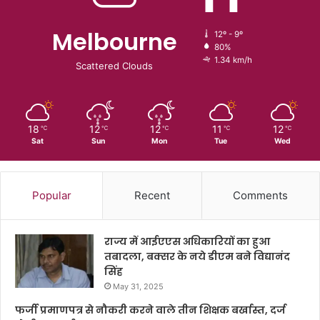
Melbourne
12º - 9º
80%
1.34 km/h
Scattered Clouds
18
12
12
11
12
℃
℃
℃
℃
℃
Sat
Sun
Mon
Tue
Wed
Popular
Recent
Comments
राज्य में आईएएस अधिकारियों का हुआ
तबादला, बक्सर के नये डीएम बने विद्यानंद
सिंह
May 31, 2025
फर्जी प्रमाणपत्र से नौकरी करने वाले तीन शिक्षक बर्खास्त, दर्ज