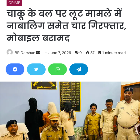
CRIME
चाकू के बल पर लूट मामले में
नाबालिग समेत चार गिरफ्तार,
मोबाइल बरामद
BR Darshan
S
June 7, 2026
0
87
1 minute read
e
n
d
a
n
e
m
a
i
l