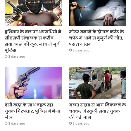
हथियार के बल पर अपराधियों ने
मोटर बनाने के दौरान करंट के
सीएसपी संचालक से करीब
चपेट में आने से बुजुर्ग की मौत,
सवा लाख की लूट, जांच में जुटी
पसरा मातम
पुलिस
3 days ago
3 days ago
देसी कट्टा के साथ टहल रहा
गलत साइड से आगे निकलने के
युवक गिरफ्तार, पुलिस ने भेजा
चक्कर में स्कूटी सवार युवक
जेल
की गई जान
3 days ago
3 days ago