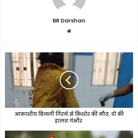
BR Darshan
W
e
b
s
i
t
e
आकाशीय बिजली गिरने से किशोर की मौत, दो की
हालत गंभीर