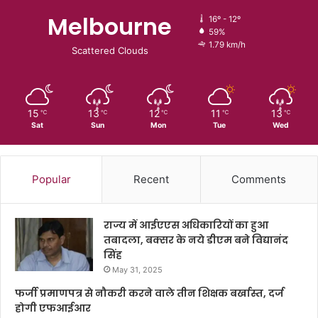
Melbourne
16º - 12º
59%
1.79 km/h
Scattered Clouds
15
13
12
11
13
℃
℃
℃
℃
℃
Sat
Sun
Mon
Tue
Wed
Popular
Recent
Comments
राज्य में आईएएस अधिकारियों का हुआ
तबादला, बक्सर के नये डीएम बने विद्यानंद
सिंह
May 31, 2025
फर्जी प्रमाणपत्र से नौकरी करने वाले तीन शिक्षक बर्खास्त, दर्ज
होगी एफआईआर