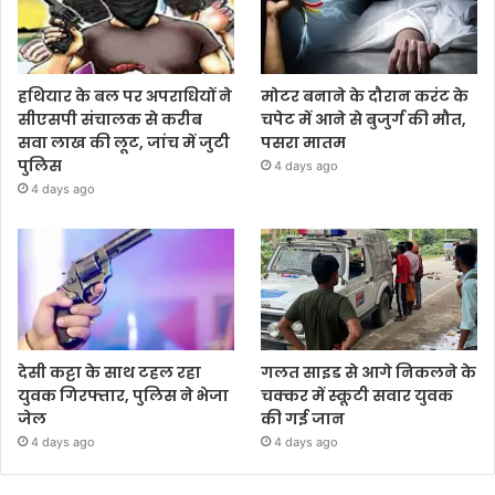
हथियार के बल पर अपराधियों ने
मोटर बनाने के दौरान करंट के
सीएसपी संचालक से करीब
चपेट में आने से बुजुर्ग की मौत,
सवा लाख की लूट, जांच में जुटी
पसरा मातम
पुलिस
4 days ago
4 days ago
देसी कट्टा के साथ टहल रहा
गलत साइड से आगे निकलने के
युवक गिरफ्तार, पुलिस ने भेजा
चक्कर में स्कूटी सवार युवक
जेल
की गई जान
4 days ago
4 days ago