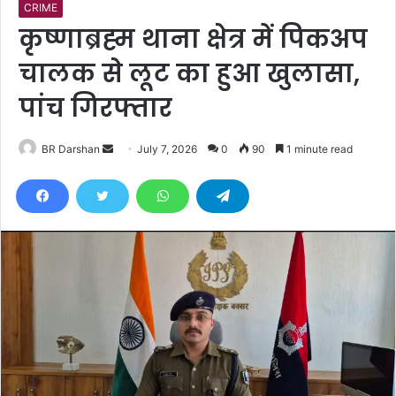
CRIME
कृष्णाब्रह्म थाना क्षेत्र में पिकअप
चालक से लूट का हुआ खुलासा,
पांच गिरफ्तार
BR Darshan
S
July 7, 2026
0
90
1 minute read
e
n
d
a
n
e
m
a
i
l