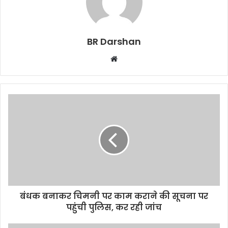
BR Darshan
W
e
b
s
i
t
e
बंधक बनाकर चिमनी पर काम कराने की सूचना पर
पहुंची पुलिस, कर रही जांच