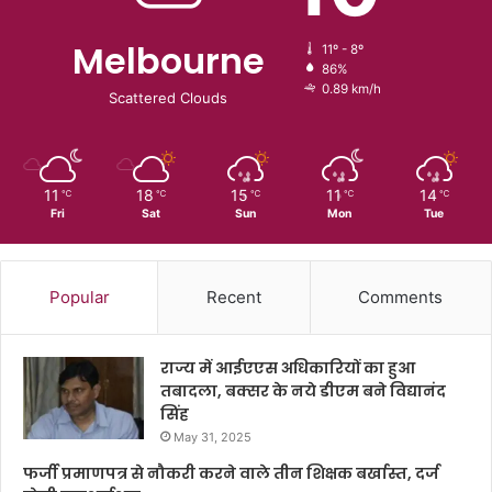
Melbourne
11º - 8º
86%
0.89 km/h
Scattered Clouds
11
18
15
11
14
℃
℃
℃
℃
℃
Fri
Sat
Sun
Mon
Tue
Popular
Recent
Comments
राज्य में आईएएस अधिकारियों का हुआ
तबादला, बक्सर के नये डीएम बने विद्यानंद
सिंह
May 31, 2025
फर्जी प्रमाणपत्र से नौकरी करने वाले तीन शिक्षक बर्खास्त, दर्ज