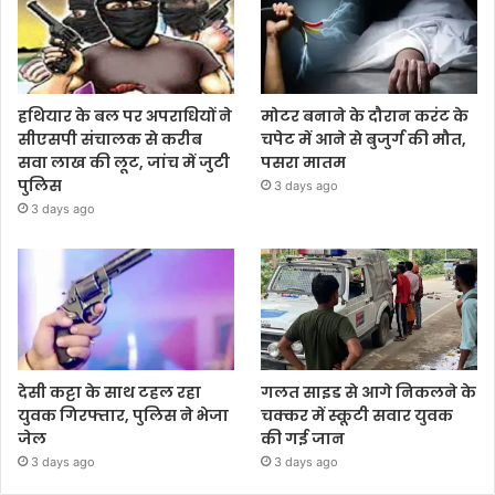
हथियार के बल पर अपराधियों ने
मोटर बनाने के दौरान करंट के
सीएसपी संचालक से करीब
चपेट में आने से बुजुर्ग की मौत,
सवा लाख की लूट, जांच में जुटी
पसरा मातम
पुलिस
3 days ago
3 days ago
देसी कट्टा के साथ टहल रहा
गलत साइड से आगे निकलने के
युवक गिरफ्तार, पुलिस ने भेजा
चक्कर में स्कूटी सवार युवक
जेल
की गई जान
3 days ago
3 days ago