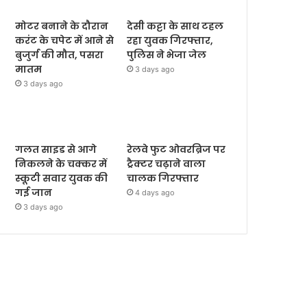
मोटर बनाने के दौरान
देसी कट्टा के साथ टहल
करंट के चपेट में आने से
रहा युवक गिरफ्तार,
बुजुर्ग की मौत, पसरा
पुलिस ने भेजा जेल
मातम
3 days ago
3 days ago
गलत साइड से आगे
रेलवे फुट ओवरब्रिज पर
निकलने के चक्कर में
ट्रैक्टर चढ़ाने वाला
स्कूटी सवार युवक की
चालक गिरफ्तार
गई जान
4 days ago
3 days ago