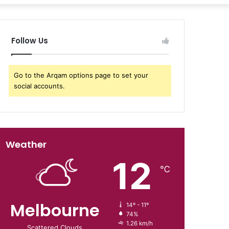
Follow Us
Go to the Arqam options page to set your
social accounts.
Weather
12
℃
Melbourne
14º - 11º
74%
1.26 km/h
Scattered Clouds