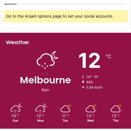
Go to the Arqam options page to set your social accounts.
Weather
12
℃
Melbourne
14º - 8º
89%
5.84 km/h
Rain
13
12
11
13
13
℃
℃
℃
℃
℃
Sun
Mon
Tue
Wed
Thu