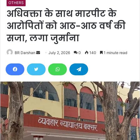
OTHERS
अधिवक्ता के साथ मारपीट के
आरोपितों को आठ-आठ वर्ष की
सजा, लगा जुर्माना
BR Darshan
S
July 2, 2026
0
140
1 minute read
e
n
d
a
n
e
m
a
i
l