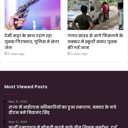
देसी कट्टा के साथ टहल रहा
गलत साइड से आगे निकलने के
युवक गिरफ्तार, पुलिस ने भेजा
चक्कर में स्कूटी सवार युवक
जेल
की गई जान
5 days ago
5 days ago
Most Viewed Posts
May 31, 2025
राज्य में आईएएस अधिकारियों का हुआ तबादला, बक्सर के नये
डीएम बने विद्यानंद सिंह
May 21, 2025
फर्जी प्रमाणपत्र से नौकरी करने वाले तीन शिक्षक बर्खास्त, दर्ज