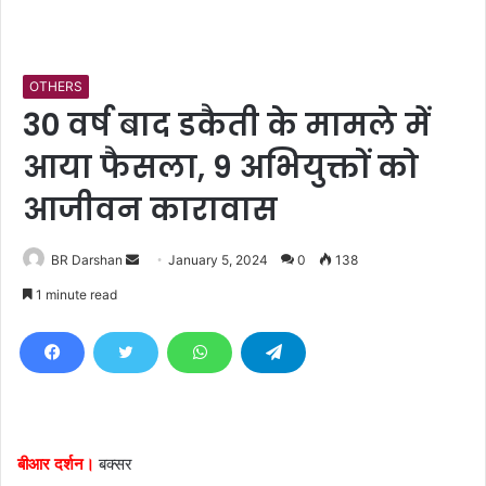
OTHERS
30 वर्ष बाद डकैती के मामले में
आया फैसला, 9 अभियुक्तों को
आजीवन कारावास
BR Darshan
S
January 5, 2024
0
138
e
1 minute read
n
d
a
n
e
m
बीआर दर्शन।
बक्सर
a