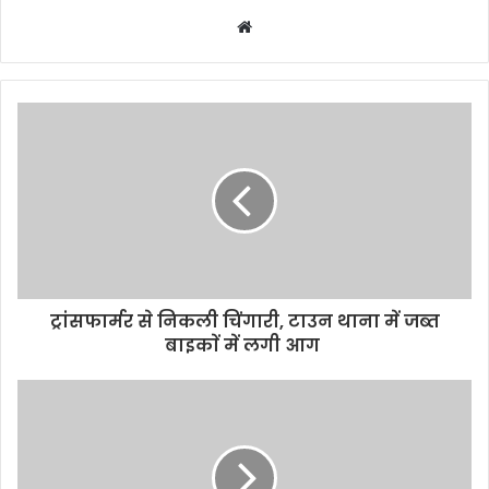
W
e
b
s
i
t
e
ट्रांसफार्मर से निकली चिंगारी, टाउन थाना में जब्त
बाइकाें में लगी आग