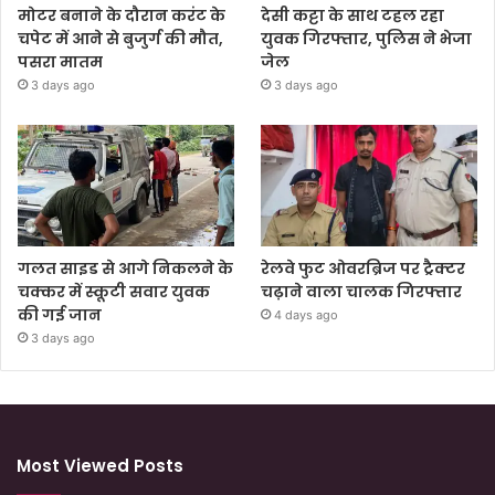
मोटर बनाने के दौरान करंट के
देसी कट्टा के साथ टहल रहा
चपेट में आने से बुजुर्ग की मौत,
युवक गिरफ्तार, पुलिस ने भेजा
पसरा मातम
जेल
3 days ago
3 days ago
गलत साइड से आगे निकलने के
रेलवे फुट ओवरब्रिज पर ट्रैक्टर
चक्कर में स्कूटी सवार युवक
चढ़ाने वाला चालक गिरफ्तार
की गई जान
4 days ago
3 days ago
Most Viewed Posts