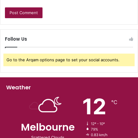
Follow Us
Go to the Arqam options page to set your social accounts.
Weather
12
℃
Melbourne
12º - 10º
79%
0.83 km/h
Scattered Clouds