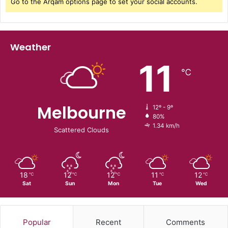
Go to the Arqam options page to set your social accounts.
Weather
11
℃
Melbourne
12º - 9º
80%
1.34 km/h
Scattered Clouds
18
12
12
11
12
℃
℃
℃
℃
℃
Sat
Sun
Mon
Tue
Wed
Popular
Recent
Comments