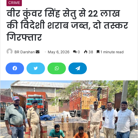
CRIME
वीर कुंवर सिंह सेतु से 22 लाख
की विदेशी शराब जब्त, दो तस्कर
गिरफ्तार
BR Darshan
S
May 6, 2026
0
38
1 minute read
e
n
d
a
n
e
m
a
i
l