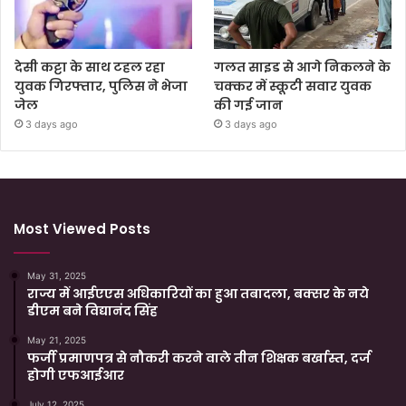
देसी कट्टा के साथ टहल रहा
गलत साइड से आगे निकलने के
युवक गिरफ्तार, पुलिस ने भेजा
चक्कर में स्कूटी सवार युवक
जेल
की गई जान
3 days ago
3 days ago
Most Viewed Posts
May 31, 2025
राज्य में आईएएस अधिकारियों का हुआ तबादला, बक्सर के नये
डीएम बने विद्यानंद सिंह
May 21, 2025
फर्जी प्रमाणपत्र से नौकरी करने वाले तीन शिक्षक बर्खास्त, दर्ज
होगी एफआईआर
July 12, 2025