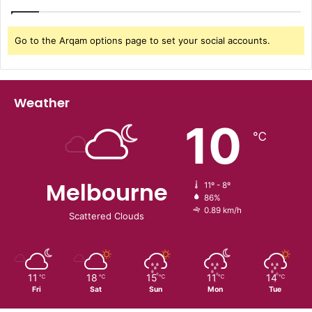
Go to the Arqam options page to set your social accounts.
Weather
10
℃
Melbourne
11º - 8º
86%
0.89 km/h
Scattered Clouds
11
18
15
11
14
℃
℃
℃
℃
℃
Fri
Sat
Sun
Mon
Tue