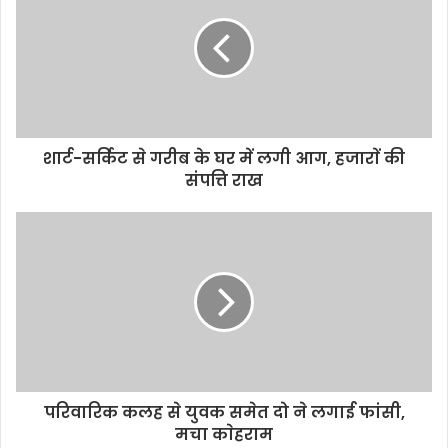
t
e
शार्ट-सर्किट से गरीब के घर में लगी आग, हजाराें की
संपत्ति राख
परिवारिक कलह से युवक समेत दो ने लगाई फांसी,
मचा काेहराम