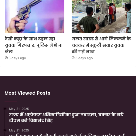
देसी कट्टा के साथ टहल रहा
गलत साइड से आगे निकलने के
युवक गिरफ्तार, पुलिस ने भेजा
चक्कर में स्कूटी सवार युवक
जेल
की गई जान
3 days ago
3 days ago
Most Viewed Posts
May 31, 2025
राज्य में आईएएस अधिकारियों का हुआ तबादला, बक्सर के नये
डीएम बने विद्यानंद सिंह
May 21, 2025