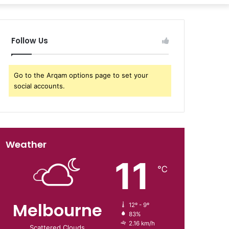
Follow Us
Go to the Arqam options page to set your
social accounts.
Weather
11
℃
Melbourne
12º - 9º
83%
2.16 km/h
Scattered Clouds