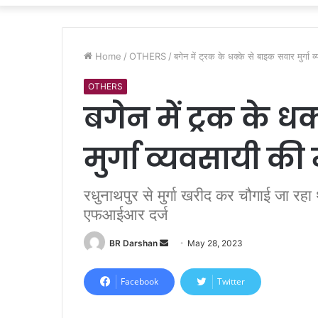
Home
/
OTHERS
/
बगेन में ट्रक के धक्के से बाइक सवार मुर्गा
OTHERS
बगेन में ट्रक के ध
मुर्गा व्यवसायी क
रधुनाथपुर से मुर्गा खरीद कर चौगाई जा रहा
एफआईआर दर्ज
BR Darshan
S
May 28, 2023
e
n
Facebook
Twitter
d
a