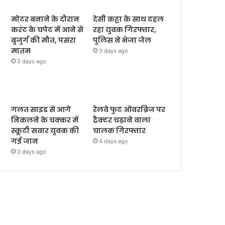
मोटर बनाने के दौरान
देसी कट्टा के साथ टहल
करंट के चपेट में आने से
रहा युवक गिरफ्तार,
बुजुर्ग की मौत, पसरा
पुलिस ने भेजा जेल
मातम
3 days ago
3 days ago
गलत साइड से आगे
रेलवे फुट ओवरब्रिज पर
निकलने के चक्कर में
ट्रैक्टर चढ़ाने वाला
स्कूटी सवार युवक की
चालक गिरफ्तार
गई जान
4 days ago
3 days ago