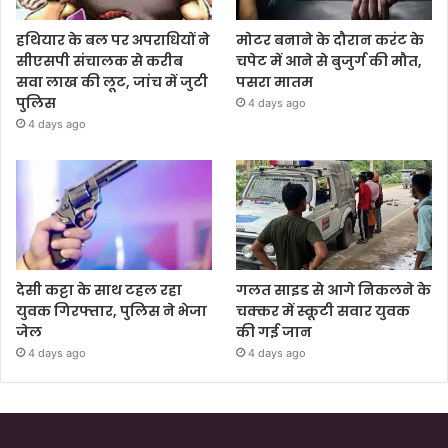
हथियार के बल पर अपराधियों ने
मोटर बनाने के दौरान करंट के
सीएसपी संचालक से करीब
चपेट में आने से बुजुर्ग की मौत,
सवा लाख की लूट, जांच में जुटी
पसरा मातम
पुलिस
4 days ago
4 days ago
देसी कट्टा के साथ टहल रहा
गलत साइड से आगे निकलने के
युवक गिरफ्तार, पुलिस ने भेजा
चक्कर में स्कूटी सवार युवक
जेल
की गई जान
4 days ago
4 days ago