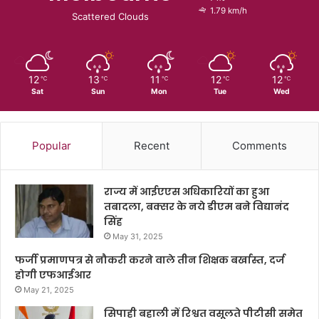
1.79 km/h
Scattered Clouds
12
13
11
12
12
℃
℃
℃
℃
℃
Sat
Sun
Mon
Tue
Wed
Popular
Recent
Comments
राज्य में आईएएस अधिकारियों का हुआ
तबादला, बक्सर के नये डीएम बने विद्यानंद
सिंह
May 31, 2025
फर्जी प्रमाणपत्र से नौकरी करने वाले तीन शिक्षक बर्खास्त, दर्ज
होगी एफआईआर
May 21, 2025
सिपाही बहाली में रिश्वत वसूलते पीटीसी समेत