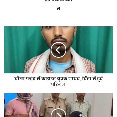
W
e
b
s
i
t
e
चौसा प्लांट में कार्यरत युवक गायब, चिंता में डूबे
परिजन