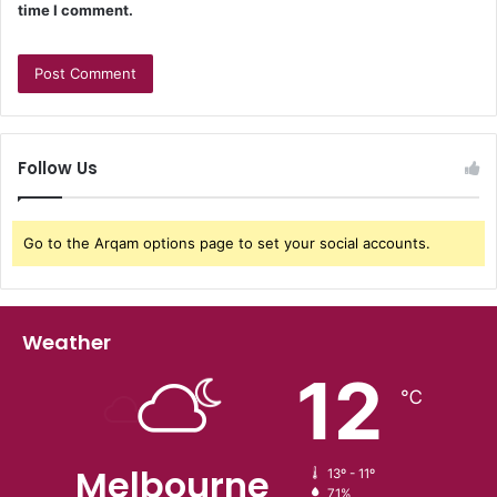
time I comment.
Follow Us
Go to the Arqam options page to set your social accounts.
Weather
12
℃
Melbourne
13º - 11º
71%