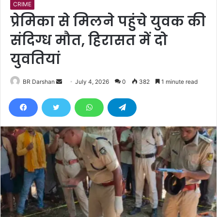
CRIME
प्रेमिका से मिलने पहुंचे युवक की
संदिग्ध मौत, हिरासत में दो
युवतियां
BR Darshan
S
July 4, 2026
0
382
1 minute read
e
n
d
a
n
e
m
a
i
l